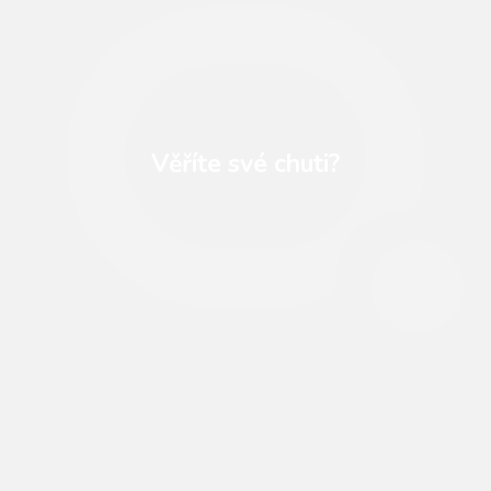
Věříte své chuti?
Někdy může být vaše vnímání
zpochybněno.