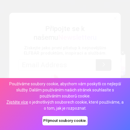
Připojte se k
našemu
Newsletteru
Získejte jako první přístup k nejnovějším
ELFBAR produktům, inspiraci a službám.
Používáme soubory cookie, abychom vám poskytli co nejlepší
služby. Dalším používáním našich stránek souhlasíte s
používáním souborů cookie.
Zjistěte více
o jednotlivých souborech cookie, které používáme, a
o tom, jak je rozpoznat.
Přijmout soubory cookie.